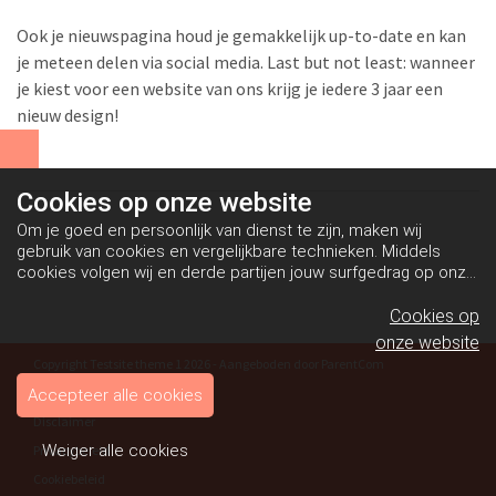
Ook je nieuwspagina houd je gemakkelijk up-to-date en kan
je meteen delen via social media. Last but not least: wanneer
je kiest voor een website van ons krijg je iedere 3 jaar een
nieuw design!
Cookies op
onze website
Om je goed en persoonlijk van dienst te zijn, maken wij
gebruik van cookies en vergelijkbare technieken. Middels
cookies volgen wij en derde partijen jouw surfgedrag op onze
website. Hiermee tonen wij gepersonaliseerde advertenties
en dit maakt het voor jou mogelijk om informatie te delen via
Cookies op
social media.
Bekijk ons cookiebeleid
onze website
Copyright Testsite theme 1 2026 - Aangeboden door
ParentCom
Algemene voorwaarden
Accepteer alle cookies
Disclaimer
Weiger alle cookies
Privacybeleid
Cookiebeleid