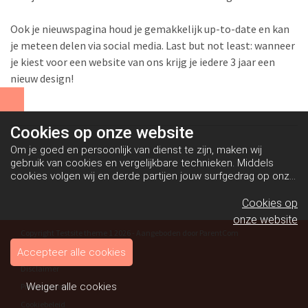
Ook je nieuwspagina houd je gemakkelijk up-to-date en kan
je meteen delen via social media. Last but not least: wanneer
je kiest voor een website van ons krijg je iedere 3 jaar een
nieuw design!
Cookies op
onze website
Om je goed en persoonlijk van dienst te zijn, maken wij
gebruik van cookies en vergelijkbare technieken. Middels
cookies volgen wij en derde partijen jouw surfgedrag op onze
website. Hiermee tonen wij gepersonaliseerde advertenties
en dit maakt het voor jou mogelijk om informatie te delen via
Cookies op
social media.
Bekijk ons cookiebeleid
onze website
Copyright Testsite theme 1 2026 - Aangeboden door
ParentCom
Algemene voorwaarden
Accepteer alle cookies
Disclaimer
Weiger alle cookies
Privacybeleid
Cookiebeleid